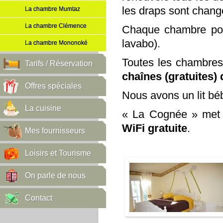
les draps sont chang
La chambre Mumtaz
La chambre Clémence
Chaque chambre pos
lavabo).
La chambre Mononoké
Toutes les chambres
Tarifs / Réservation
chaînes (gratuites) 
Offres spéciales
Nous avons un lit béb
La cuisine
« La Cognée » met 
WiFi gratuite
.
Mes fournisseurs
Loisirs et Tourisme
On parle de nous
Contact