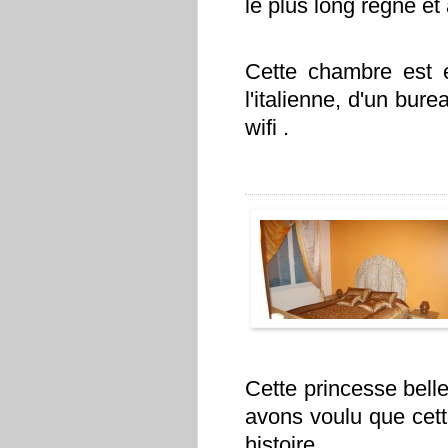
le plus long règne e
Cette chambre est 
l'italienne, d'un bure
wifi .
Cette princesse bell
avons voulu que cett
histoire.