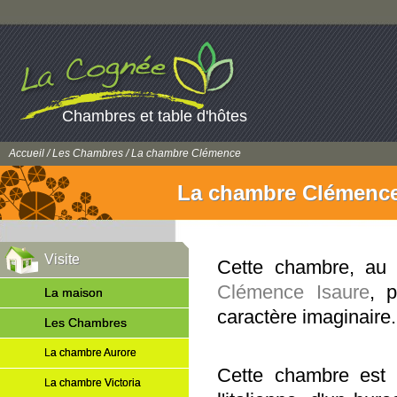
Chambres et table d'hôtes
Accueil
/
Les Chambres
/ La chambre Clémence
La chambre Clémenc
Visite
Cette chambre, au 
Clémence Isaure
, 
La maison
caractère imaginaire.
Les Chambres
La chambre Aurore
Cette chambre est 
La chambre Victoria