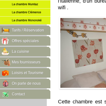
l'italienne, d'un bur
La chambre Mumtaz
wifi .
La chambre Clémence
La chambre Mononoké
Tarifs / Réservation
Offres spéciales
La cuisine
Mes fournisseurs
Loisirs et Tourisme
On parle de nous
Contact
Cette chambre est s