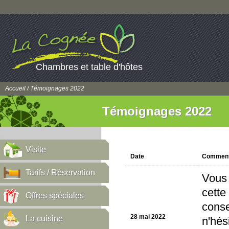
Chambres et table d'hôtes
Accueil
/ Témoignages 2022
Témoignages 2022
Visite
Date
Comment
Tarifs / Réservation
Vous 
cette
Offres spéciales
conse
28 mai 2022
La cuisine
n'hés