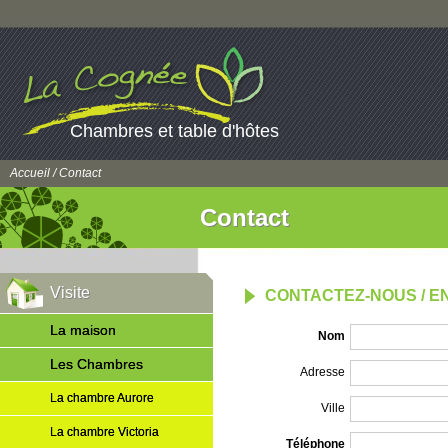
Chambres et table d'hôtes
Accueil
/ Contact
Contact
Visite
CONTACTEZ-NOUS / 
La maison
Nom
Les Chambres
Adresse
La chambre Aurore
Ville
La chambre Victoria
Téléphone