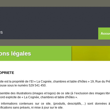
es
Accue
ons légales
OPRIETE
ite est la propriété de l’EI « La Cognée, chambres et table d'hôtes » 19, Rue du
louse sous le numéro 529 541 450.
semble des illustrations (images et logos) de ce site (à l’exclusion des images libr
cord explicite de « La Cognée, chambres et table d'hôtes ».
informations contenues sur ce site, (produits, descriptifs,…) sont données à
fications sans préavis, ni mise à jour sur le site.