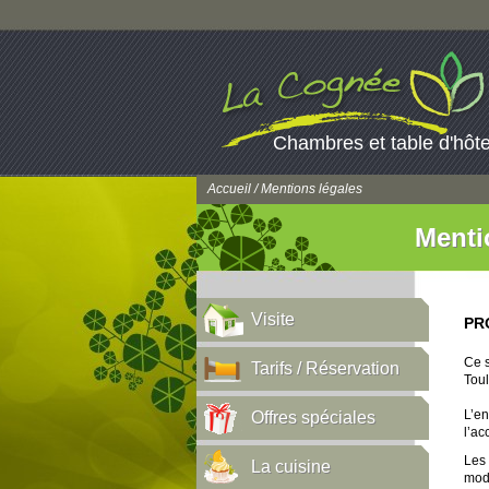
Chambres et table d'hôt
Accueil
/ Mentions légales
Menti
Visite
PR
Ce s
Tarifs / Réservation
Tou
L’en
Offres spéciales
l’ac
Les 
La cuisine
modi