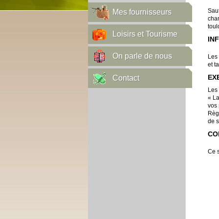
Sauf
Mes fournisseurs
cha
toul
Loisirs et Tourisme
IN
On parle de nous
Les 
et t
EX
Contact
Les 
« La
vos 
Règl
de s
CO
Ce s