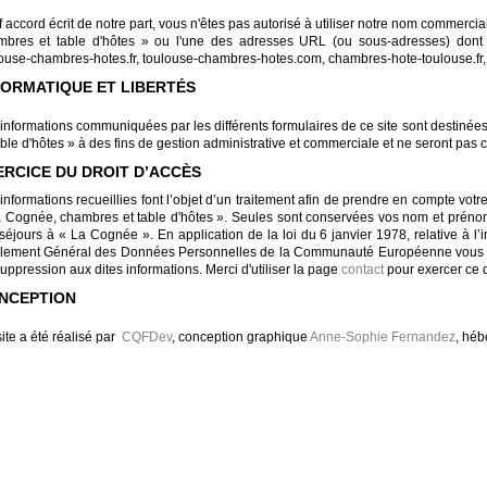
 accord écrit de notre part, vous n'êtes pas autorisé à utiliser notre nom commerc
mbres et table d'hôtes » ou l'une des adresses URL (ou sous-adresses) dont
ouse-chambres-hotes.fr, toulouse-chambres-hotes.com, chambres-hote-toulouse.fr
FORMATIQUE ET LIBERTÉS
informations communiquées par les différents formulaires de ce site sont destinée
able d'hôtes » à des fins de gestion administrative et commerciale et ne seront pa
ERCICE DU DROIT D’ACCÈS
informations recueillies font l’objet d’un traitement afin de prendre en compte vo
 Cognée, chambres et table d'hôtes ». Seules sont conservées vos nom et prénom,
séjours à « La Cognée ». En application de la loi du 6 janvier 1978, relative à l’in
ement Général des Données Personnelles de la Communauté Européenne vous dispo
uppression aux dites informations. Merci d'utiliser la page
contact
pour exercer ce d
NCEPTION
ite a été réalisé par
CQFDev
, conception graphique
Anne-Sophie Fernandez
, hé