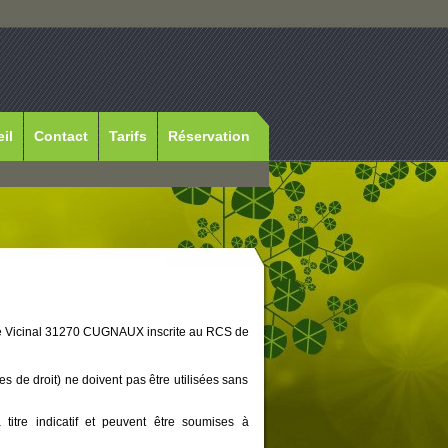
il
Contact
Tarifs
Réservation
 Pré Vicinal 31270 CUGNAUX inscrite au RCS de
es de droit) ne doivent pas être utilisées sans
 titre indicatif et peuvent être soumises à