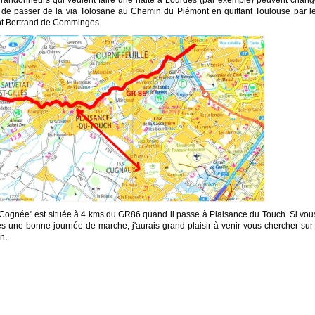
randonneurs qui veulent faire une halte à Lourdes (par exemple) peuvent changer
 de passer de la via Tolosane au Chemin du Piémont en quittant Toulouse par 
nt Bertrand de Comminges.
Cognée" est située à 4 kms du GR86 quand il passe à Plaisance du Touch. Si vou
s une bonne journée de marche, j'aurais grand plaisir à venir vous chercher su
n.