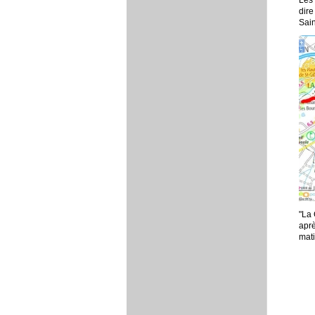
Les 
dire
Sai
"La 
aprè
mati