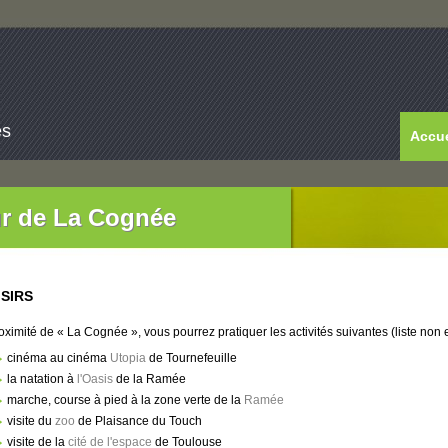
es
Accue
r de La Cognée
ISIRS
oximité de « La Cognée », vous pourrez pratiquer les activités suivantes (liste non 
cinéma au cinéma
Utopia
de Tournefeuille
la natation à
l'Oasis
de la Ramée
marche, course à pied à la zone verte de la
Ramée
visite du
zoo
de Plaisance du Touch
visite de la
cité de l'espace
de Toulouse