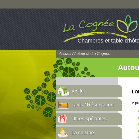
Chambres et table d'hôt
Accueil
/ Autour de La Cognée
Autou
Visite
LO
A pr
Tarifs / Réservation
Offres spéciales
La cuisine