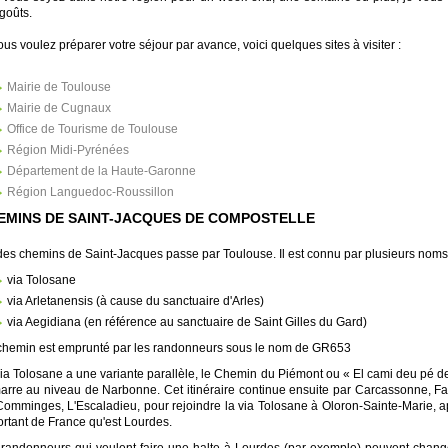
goûts.
ous voulez préparer votre séjour par avance, voici quelques sites à visiter :
Mairie de Toulouse
Mairie de Cugnaux
Office de Tourisme de Toulouse
Région Midi-Pyrénées
Département de la Haute-Garonne
Région Languedoc-Roussillon
EMINS DE SAINT-JACQUES DE COMPOSTELLE
es chemins de Saint-Jacques passe par Toulouse. Il est connu par plusieurs noms 
via Tolosane
via Arletanensis (à cause du sanctuaire d'Arles)
via Aegidiana (en référence au sanctuaire de Saint Gilles du Gard)
chemin est emprunté par les randonneurs sous le nom de GR653
ia Tolosane a une variante parallèle, le Chemin du Piémont ou « El cami deu pé de
rre au niveau de Narbonne. Cet itinéraire continue ensuite par Carcassonne, Fanj
omminges, L'Escaladieu, pour rejoindre la via Tolosane à Oloron-Sainte-Marie, ap
rtant de France qu'est Lourdes.