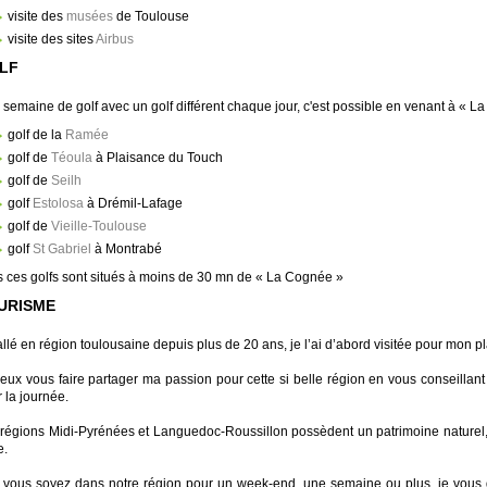
visite des
musées
de Toulouse
visite des sites
Airbus
LF
semaine de golf avec un golf différent chaque jour, c'est possible en venant à « L
golf de la
Ramée
golf de
Téoula
à Plaisance du Touch
golf de
Seilh
golf
Estolosa
à Drémil-Lafage
golf de
Vieille-Toulouse
golf
St Gabriel
à Montrabé
 ces golfs sont situés à moins de 30 mn de « La Cognée »
URISME
allé en région toulousaine depuis plus de 20 ans, je l’ai d’abord visitée pour mon pla
eux vous faire partager ma passion pour cette si belle région en vous conseillant
 la journée.
régions Midi-Pyrénées et Languedoc-Roussillon possèdent un patrimoine naturel, cu
e.
vous soyez dans notre région pour un week-end, une semaine ou plus, je vous 