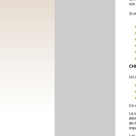
vos 
Si v
CH
Un d
Ce 
La v
déma
de-C
impo