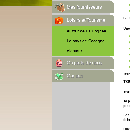
Mes fournisseurs
GO
Loisirs et Tourisme
Une 
Autour de La Cognée
Le pays de Cocagne
Alentour
On parle de nous
Tous
Contact
TO
Inst
Je p
pour
Les 
rich
Que 