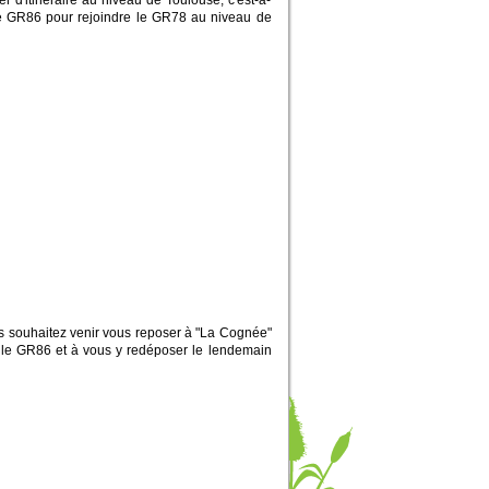
 d'itinéraire au niveau de Toulouse, c'est-à-
le GR86 pour rejoindre le GR78 au niveau de
s souhaitez venir vous reposer à "La Cognée"
r le GR86 et à vous y redéposer le lendemain