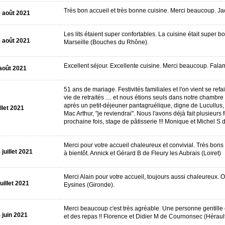
Très bon accueil et très bonne cuisine. Merci beaucoup. Ja
 août 2021
Les lits étaient super confortables. La cuisine était super
 août 2021
Marseille (Bouches du Rhône).
Excellent séjour. Excellente cuisine. Merci beaucoup. Fala
août 2021
51 ans de mariage. Festivités familiales et l'on vient se ref
vie de retraités .... et nous étions seuls dans notre chamb
après un petit-déjeuner pantagruélique, digne de Lucullus
illet 2021
Mac Arthur, "je reviendrai". Nous l'avons déjà fait plusieur
prochaine fois, stage de pâtisserie !!! Monique et Michel S 
Merci pour votre accueil chaleureux et convivial. Très bons
 juillet 2021
à bientôt. Annick et Gérard B de Fleury les Aubrais (Loiret)
Merci Alain pour votre accueil, toujours aussi chaleureux. 
juillet 2021
Eysines (Gironde).
Merci beaucoup c'est très agréable. Une personne gentille 
 juin 2021
et des repas !! Florence et Didier M de Cournonsec (Hérault