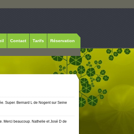
il
Contact
Tarifs
Réservation
iée. Super. Bernard L de Nogent sur Seine
e. Merci beaucoup. Nathelie et José D de