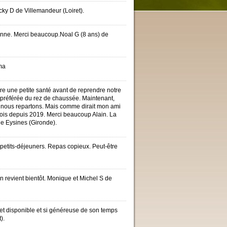
cky D de Villemandeur (Loiret).
 bonne. Merci beaucoup.Noal G (8 ans) de
ma
aire une petite santé avant de reprendre notre
re préférée du rez de chaussée. Maintenant,
, nous repartons. Mais comme dirait mon ami
s fois depuis 2019. Merci beaucoup Alain. La
de Eysines (Gironde).
 petits-déjeuners. Repas copieux. Peut-être
On revient bientôt. Monique et Michel S de
et disponible et si généreuse de son temps
).