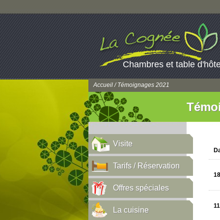
Chambres et table d'hôt
Accueil
/ Témoignages 2021
Témoi
Visite
Da
Tarifs / Réservation
18
Offres spéciales
11
La cuisine