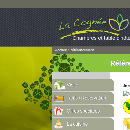
Chambres et table d'hôt
Accueil
/ Référencement
Référ
Visite
Je s
Tarifs / Réservation
Offres spéciales
La cuisine