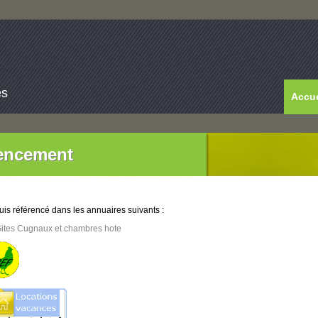
es
Accue
encement
uis référencé dans les annuaires suivants :