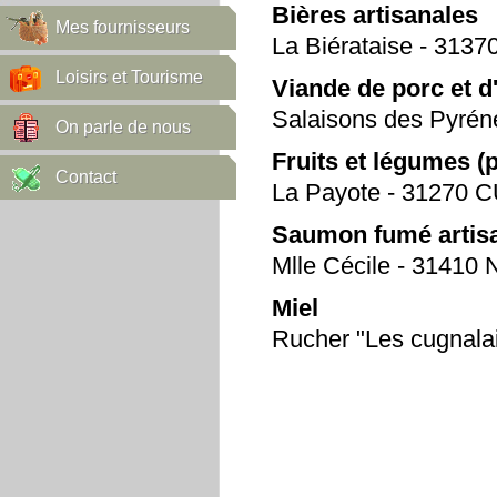
Bières artisanales
Mes fournisseurs
La Biérataise - 31
Loisirs et Tourisme
Viande de porc et d
Salaisons des Pyr
On parle de nous
Fruits et légumes (
Contact
La Payote - 31270
Saumon fumé artis
Mlle Cécile - 31410
Miel
Rucher "Les cugnal