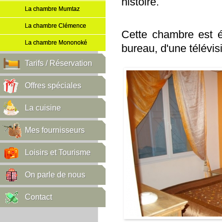
histoire.
La chambre Mumtaz
La chambre Clémence
Cette chambre est é
La chambre Mononoké
bureau, d'une télévisi
Tarifs / Réservation
Offres spéciales
La cuisine
Mes fournisseurs
Loisirs et Tourisme
On parle de nous
Contact