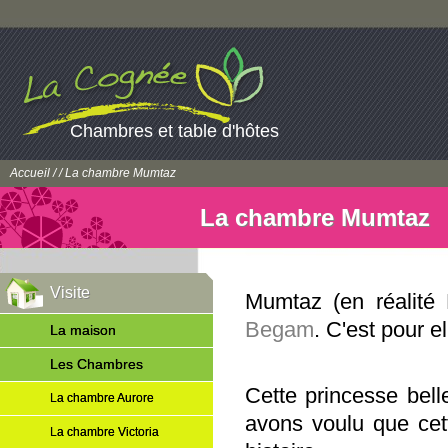
Chambres et table d'hôtes
Accueil
/
/ La chambre Mumtaz
La chambre Mumtaz
Visite
Mumtaz (en réalité
Begam
. C'est pour e
La maison
Les Chambres
Cette princesse bell
La chambre Aurore
avons voulu que cett
La chambre Victoria